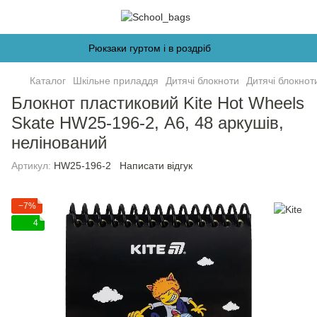
Рюкзаки гуртом і в роздріб
Каталог
Шкільне приладдя
Дитячі блокноти
Дитячі блокноти
Блокнот пластиковий Kite Hot Wheels
Skate HW25-196-2, А6, 48 аркушів,
нелінований
Артикул:
HW25-196-2
Написати відгук
−7%
4