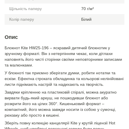
Щільність паперу
70 г/м²
Колір паперу
Білий
Опис
Блокнот Kite HW25-196 – яскравий дитячий блокнотик у
зручному форматі. Він з нетерпінням чекає, коли дітлахи
наповнять його чисті сторінки своїми неповторними записами
та малюнками.
У блокноті так приємно зберігати думки, робити нотатки та
ескізи. Ефектна строката обкладинка та кольорові нелінійовані
листи піднімають настрій та надихають на творчість.
Завдяки кріпленню на пластиковій спіралі, можна акуратно
вирвати будь-який аркуш, не пошкодивши блокнот або
розкрити його на цілих 360°. Кишеньковий формат –
компактний, його можна завжди носити із собою у сумочці,
рюкзаку або просто в кишені.
Зберіть повну колекцію канцелярії Kite у крутій ліцензії Hot
Wheels, щоб улюблені персонажі завжди були поруч.