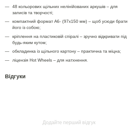
48 кольорових щільних нелінійованих аркушів – для
записів та творчості;
компактний формат А6- (97х150 мм) – щоб усюди брати
його із собою;
кріплення на пластиковій спіралі – зручно відкривати під
будь-яким кутом;
обкладинка із щільного картону – практична та міцна;
ліцензія Hot Wheels – для натхнення.
Відгуки
Додайте перший відгук