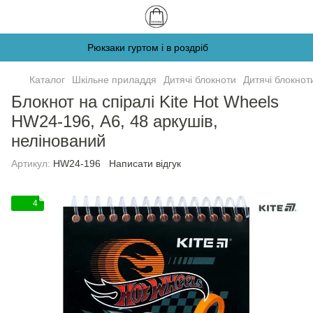
Рюкзаки гуртом і в роздріб
Каталог
Шкільне приладдя
Дитячі блокноти
Дитячі блокноти
Блокнот на спіралі Kite Hot Wheels
HW24-196, А6, 48 аркушів,
нелінований
Артикул:
HW24-196
Написати відгук
4