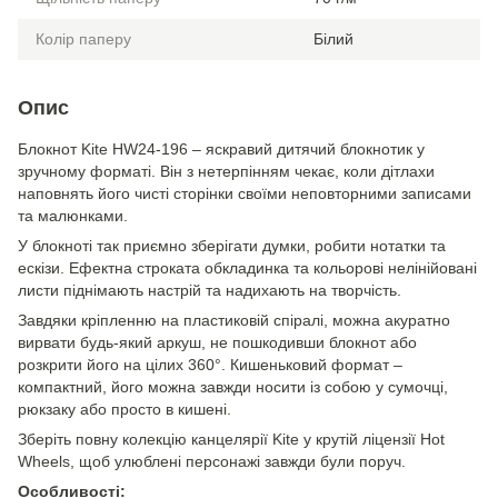
Колір паперу
Білий
Опис
Блокнот Kite HW24-196 – яскравий дитячий блокнотик у
зручному форматі. Він з нетерпінням чекає, коли дітлахи
наповнять його чисті сторінки своїми неповторними записами
та малюнками.
У блокноті так приємно зберігати думки, робити нотатки та
ескізи. Ефектна строката обкладинка та кольорові нелінійовані
листи піднімають настрій та надихають на творчість.
Завдяки кріпленню на пластиковій спіралі, можна акуратно
вирвати будь-який аркуш, не пошкодивши блокнот або
розкрити його на цілих 360°. Кишеньковий формат –
компактний, його можна завжди носити із собою у сумочці,
рюкзаку або просто в кишені.
Зберіть повну колекцію канцелярії Kite у крутій ліцензії Hot
Wheels, щоб улюблені персонажі завжди були поруч.
Особливості: