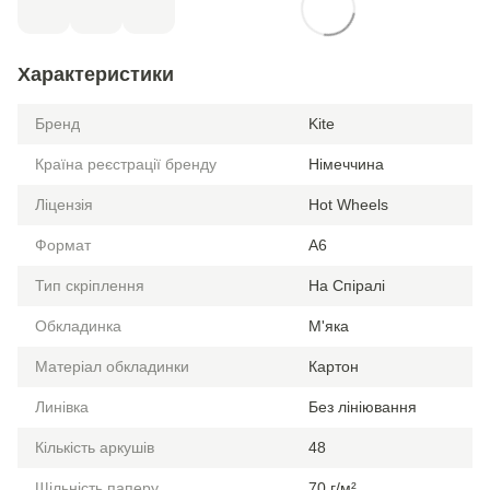
Характеристики
Бренд
Kite
Країна реєстрації бренду
Німеччина
Ліцензія
Hot Wheels
Формат
A6
Тип скріплення
На Спіралі
Обкладинка
М'яка
Матеріал обкладинки
Картон
Линівка
Без лініювання
Кількість аркушів
48
Щільність паперу
70 г/м²