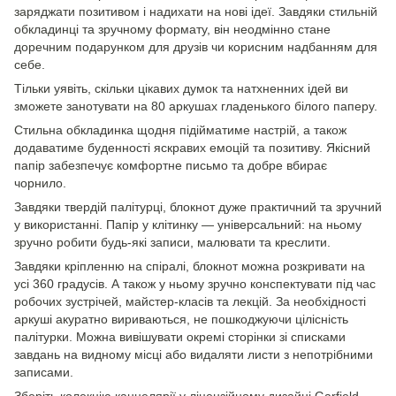
заряджати позитивом і надихати на нові ідеї. Завдяки стильній
обкладинці та зручному формату, він неодмінно стане
доречним подарунком для друзів чи корисним надбанням для
себе.
Тільки уявіть, скільки цікавих думок та натхненних ідей ви
зможете занотувати на 80 аркушах гладенького білого паперу.
Стильна обкладинка щодня підійматиме настрій, а також
додаватиме буденності яскравих емоцій та позитиву. Якісний
папір забезпечує комфортне письмо та добре вбирає
чорнило.
Завдяки твердій палітурці, блокнот дуже практичний та зручний
у використанні. Папір у клітинку — універсальний: на ньому
зручно робити будь-які записи, малювати та креслити.
Завдяки кріпленню на спіралі, блокнот можна розкривати на
усі 360 градусів. А також у ньому зручно конспектувати під час
робочих зустрічей, майстер-класів та лекцій. За необхідності
аркуші акуратно вириваються, не пошкоджуючи цілісність
палітурки. Можна вивішувати окремі сторінки зі списками
завдань на видному місці або видаляти листи з непотрібними
записами.