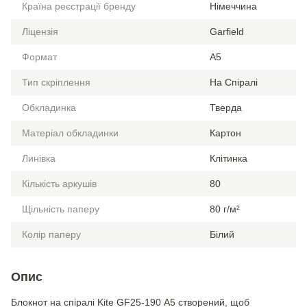
Країна реєстрації бренду
Німеччина
Ліцензія
Garfield
Формат
A5
Тип скріплення
На Спіралі
Обкладинка
Тверда
Матеріал обкладинки
Картон
Линівка
Клітинка
Кількість аркушів
80
Щільність паперу
80 г/м²
Колір паперу
Білий
Опис
Блокнот на спіралі Kite GF25-190 А5 створений, щоб