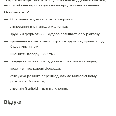
Зберіть колекцію канцелярії у ліцензійному дизайні Garfield,
щоб улюблені герої надихали на продуктивне навчання.
Особливості:
80 аркушів – для записів та творчості;
лініювання в клітинку, з малюнком;
зручний формат А5 – чудово поміщається у рюкзаку;
кріплення на металевій спіралі – зручно відкривати під
будь-яким кутом;
щільність паперу – 80 г/м2;
тверда картонна обкладинка – практична та міцна;
креативні кольорові форзаци;
фіксуюча резинка перешкоджатиме мимовільному
розкриттю блокнота;
ліцензія Garfield – для натхнення.
Відгуки