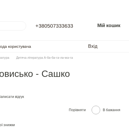
+380507333633
Мій кошик
Вхід
года користувача
ратура
Дитяча література А-ба-ба-га-ла-ма-га
овисько - Сашко
аписати відгук
Порівняти
В бажання
ої знижки