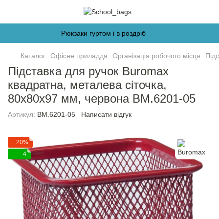
Рюкзаки гуртом і в роздріб
Каталог
Офісне приладдя
Організація робочого місця
Підс
Підставка для ручок Buromax
квадратна, металева сіточка,
80х80х97 мм, червона BM.6201-05
Артикул:
BM.6201-05
Написати відгук
−20%
4