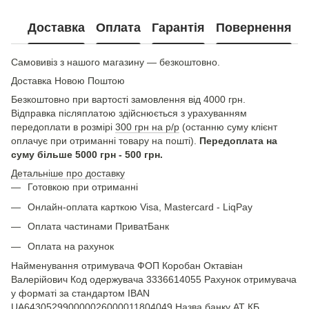
Доставка
Оплата
Гарантія
Повернення
Самовивіз з нашого магазину — безкоштовно.
Доставка Новою Поштою
Безкоштовно при вартості замовлення від 4000 грн.
Відправка післяплатою здійснюється з урахуванням
передоплати в розмірі
300 грн на р/р
(останню суму клієнт
оплачує при отриманні товару на пошті).
Передоплата на
суму більше 5000 грн - 500 грн.
Детальніше про доставку
Готовкою при отриманні
Онлайн-оплата карткою Visa, Mastercard - LiqPay
Оплата частинами ПриватБанк
Оплата на рахунок
Найменування отримувача ФОП Коробан Октавіан
Валерійович Код одержувача 3336614055 Рахунок отримувача
у форматі за стандартом IBAN
UA643052990000026000011804049 Назва банку АТ КБ