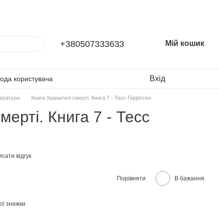
+380507333633
Мій кошик
Вхід
года користувача
тература
Книга Хранителі смерті. Книга 7 - Тесс Ґеррітсен
мерті. Книга 7 - Тесс
сати відгук
Порівняти
В бажання
ої знижки