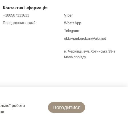
Контактна інформація
+380507333633
Viber
WhatsApp
Передзвонити вам?
Telegram
oktaviankoroban@ukr.net
м. Чернівці, вул. Хотинська 39-з
Мапа проїзду
альної роботи
Погодитися
 на