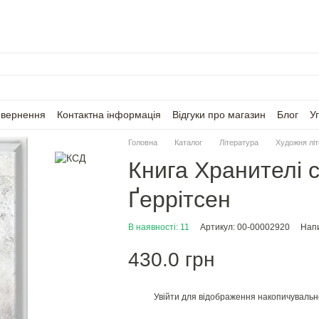
овернення
Контактна інформація
Відгуки про магазин
Блог
У
Головна
Каталог
Література
Художня лі
Книга Хранителі с
Ґеррітсен
В наявності: 11
Артикул: 00-00002920
Напи
430.0 грн
Увійти
для відображення накопичувальн
%