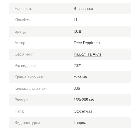
Наявність
В наявності
Кількість
11
Бренд
КСД
Автор
Тесс Ґеррітсен
Серія книг
Ріццолі та Айлз
Рік видання
2021
Країна виробник
Україна
Кількість сторінок
336
Розміри
135х205 мм
Папір
Офсетний
Вид палітурки
Тверда