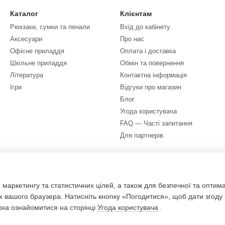
Каталог
Клієнтам
Рюкзаки, сумки та пенали
Вхід до кабінету
Аксесуари
Про нас
Офісне приладдя
Оплата і доставка
Шкільне приладдя
Обмін та повернення
Література
Контактна інформація
Ігри
Відгуки про магазин
Блог
Угода користувача
FAQ — Часті запитання
Для партнерів
Ми в соцмережах
 маркетингу та статистичних цілей, а також для безпечної та оптим
х вашого браузера. Натисніть кнопку «Погодитися», щоб дати згоду
жна ознайомитися на сторінці
Угода користувача
.