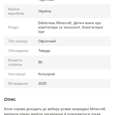
Країна
Україна
виробник
Бібліотека Minecraft, Дитячі книги про
Розділ
комп'ютери та технології, Комп'ютерні
ігри
Тип паперу
Офсетний
Обкладинка
Тверда
Кількість
80
сторінок
Ілюстрації
Кольорові
Рік видання
2020
Опис
Коли справа доходить до вибору розваг всередині Minecraft,
варіанти різних мініігор нескінченні й підкоряються тільки