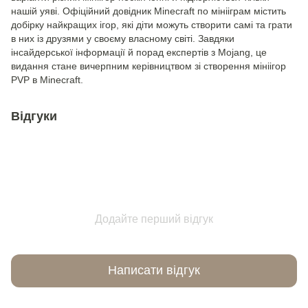
нашій уяві. Офіційний довідник Minecraft по мінііграм містить
добірку найкращих ігор, які діти можуть створити самі та грати
в них із друзями у своєму власному світі. Завдяки
інсайдерської інформації й порад експертів з Mojang, це
видання стане вичерпним керівництвом зі створення мініігор
PVP в Minecraft.
Відгуки
Додайте перший відгук
Написати відгук