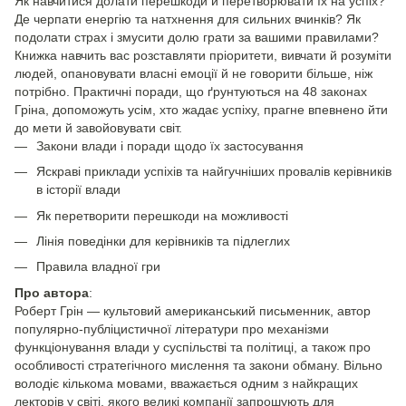
Як навчитися долати перешкоди й перетворювати їх на успіх?
Де черпати енергію та натхнення для сильних вчинків? Як
подолати страх і змусити долю грати за вашими правилами?
Книжка навчить вас розставляти пріоритети, вивчати й розуміти
людей, опановувати власні емоції й не говорити більше, ніж
потрібно. Практичні поради, що ґрунтуються на 48 законах
Гріна, допоможуть усім, хто жадає успіху, прагне впевнено йти
до мети й завойовувати світ.
Закони влади і поради щодо їх застосування
Яскраві приклади успіхів та найгучніших провалів керівників
в історії влади
Як перетворити перешкоди на можливості
Лінія поведінки для керівників та підлеглих
Правила владної гри
Про автора
:
Роберт Грін — культовий американський письменник, автор
популярно-публіцистичної літератури про механізми
функціонування влади у суспільстві та політиці, а також про
особливості стратегічного мислення та закони обману. Вільно
володіє кількома мовами, вважається одним з найкращих
лекторів у світі, якого великі компанії запрошують для