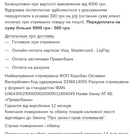
Безкоштовно при вартості замовлення від 4000 грн.
Відправка післяплатою здійснюється з урахуванням
передоплати в розмірі
300 грн на р/р
(останню суму клієнт
оплачує при отриманні товару на пошті).
Передоплата на
суму більше 5000 грн - 500 грн.
Детальніше про доставку
Готовкою при отриманні
Онлайн-оплата карткою Visa, Mastercard - LiqPay
Оплата частинами ПриватБанк
Оплата на рахунок
Найменування отримувача ФОП Коробан Октавіан
Валерійович Код одержувача 3336614055 Рахунок отримувача
у форматі за стандартом IBAN
UA643052990000026000011804049 Назва банку АТ КБ
«ПриватБанк»
Гарантія від виробника 12 місяців.
Компанія повернення та обміну товарів належної якості
відповідно до Закону
"Про захист прав споживачів"
.
Строки повернення і обміну
Повернення та обмін товарів можливий протягом 14 днів після