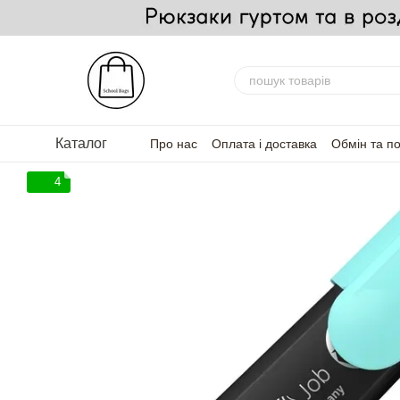
Перейти до основного контенту
Каталог
Про нас
Оплата і доставка
Обмін та п
FAQ — Часті запитання
Для партнерів
4