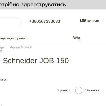
+380507333633
Мій кошик
Вхід
года користувача
ери
Маркери Schneider
23
 Schneider JOB 150
ідгук
Порівняти
В бажання