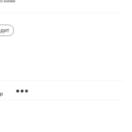
ої знижки
едит
ар