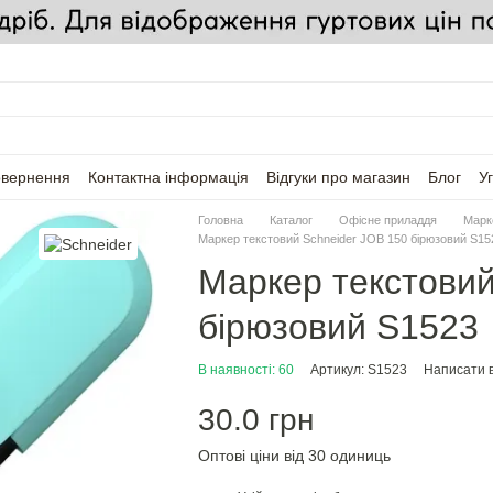
овернення
Контактна інформація
Відгуки про магазин
Блог
У
Головна
Каталог
Офісне приладдя
Марк
Маркер текстовий Schneider JOB 150 бірюзовий S15
Маркер текстовий
бірюзовий S1523
В наявності: 60
Артикул: S1523
Написати в
30.0 грн
Оптові ціни від 30 одиниць