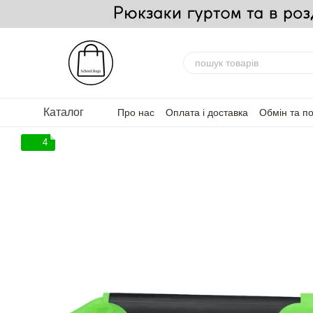
Перейти до основного контенту
Каталог
Про нас
Оплата і доставка
Обмін та п
FAQ — Часті запитання
Для партнерів
4