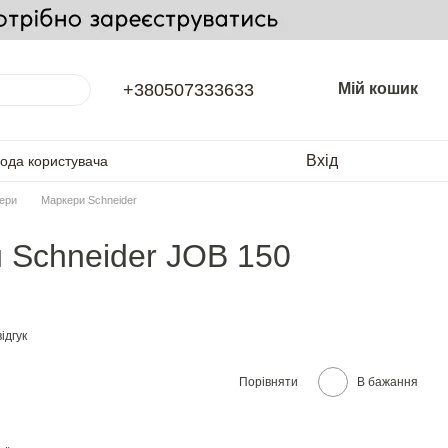
+380507333633
Мій кошик
Вхід
года користувача
ери
Маркери Schneider
 Schneider JOB 150
ідгук
Порівняти
В бажання