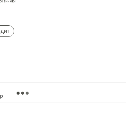
ої знижки
едит
ар