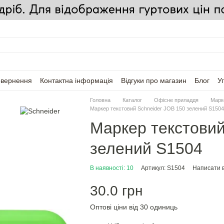
овернення
Контактна інформація
Відгуки про магазин
Блог
У
Головна
Каталог
Офісне приладдя
Марк
Маркер текстовий Schneider JOB 150 зелений S1504
Маркер текстовий
зелений S1504
В наявності: 10
Артикул: S1504
Написати в
30.0 грн
Оптові ціни від 30 одиниць