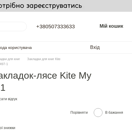
+380507333633
Мій кошик
Вхід
года користувача
адки для книг
Закладки для книг Kite
497-1
акладок-лясе Kite My
-1
ати відгук
Порівняти
В бажання
ої знижки