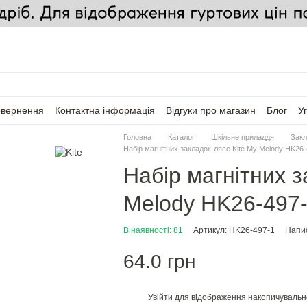
овернення
Контактна інформація
Відгуки про магазин
Блог
У
Головна
Каталог
Шкільне приладдя
Закл
Набір магнітних закладок-лясе Kite My Melody HK26-
Набір магнітних з
Melody HK26-497
В наявності: 81
Артикул: HK26-497-1
Напис
64.0 грн
Увійти
для відображення накопичувальн
%