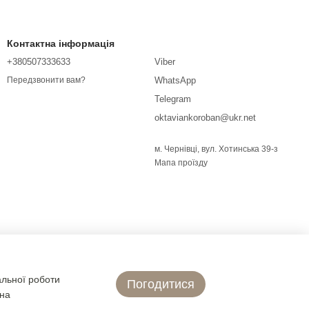
Контактна інформація
+380507333633
Viber
WhatsApp
Передзвонити вам?
Telegram
oktaviankoroban@ukr.net
м. Чернівці, вул. Хотинська 39-з
Мапа проїзду
альної роботи
Погодитися
 на