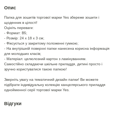
Опис
Папка для зошитів торгової марки Yes збереже зошити і
щоденник в цілості!
Оцініть переваги:
- Формат: В5;
- Розмір: 24 х 18 х 3 см;
- Фіксується у закритому положенні гумкою;
- На внутрішній поверхні папки нанесена корисна інформація
для молодших класів;
- Матеріал: целюлозний картон з ламінуванням.
Самостійно складаючи шкільне приладдя, дитині просто і
зручно користуватися такою папкою!
Зверніть увагу на тематичний дизайн папки! Ви можете
підібрати індивідуальну колекцію канцелярського приладдя
однойменної серії торгової марки Yes.
Відгуки