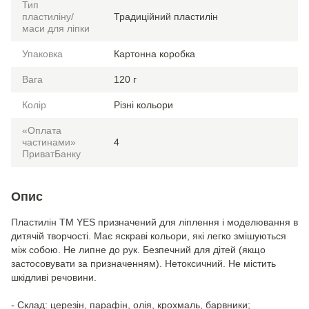
Тип
пластиліну/
Традиційний пластилін
маси для ліпки
Упаковка
Картонна коробка
Вага
120 г
Колір
Різні кольори
«Оплата
частинами»
4
ПриватБанку
Опис
Пластилін ТМ YES призначений для ліплення і моделювання в
дитячій творчості. Має яскраві кольори, які легко змішуються
між собою. Не липне до рук. Безпечний для дітей (якщо
застосовувати за призначенням). Нетоксичний. Не містить
шкідливі речовини.
- Склад: церезін, парафін, олія, крохмаль, барвники;