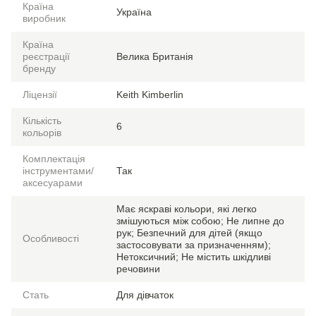
Країна
Україна
виробник
Країна
реєстрації
Велика Британія
бренду
Ліцензії
Keith Kimberlin
Кількість
6
кольорів
Комплектація
інструментами/
Так
аксесуарами
Має яскраві кольори, які легко
змішуються між собою; Не липне до
рук; Безпечний для дітей (якщо
Особливості
застосовувати за призначенням);
Нетоксичний; Не містить шкідливі
речовини
Стать
Для дівчаток