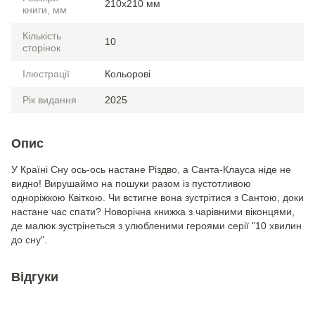
210х210 мм
книги, мм
Кількість
10
сторінок
Ілюстрації
Кольорові
Рік видання
2025
Опис
У Країні Сну ось-ось настане Різдво, а Санта-Клауса ніде не
видно! Вирушаймо на пошуки разом із пустотливою
одноріжкою Квіткою. Чи встигне вона зустрітися з Сантою, доки
настане час спати? Новорічна книжка з чарівними віконцями,
де малюк зустрінеться з улюбленими героями серії "10 хвилин
до сну".
Відгуки