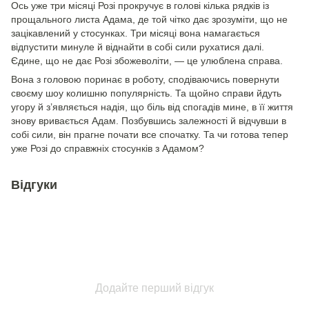
Ось уже три місяці Розі прокручує в голові кілька рядків із
прощального листа Адама, де той чітко дає зрозуміти, що не
зацікавлений у стосунках. Три місяці вона намагається
відпустити минуле й віднайти в собі сили рухатися далі.
Єдине, що не дає Розі збожеволіти, — це улюблена справа.
Вона з головою поринає в роботу, сподіваючись повернути
своєму шоу колишню популярність. Та щойно справи йдуть
угору й з’являється надія, що біль від спогадів мине, в її життя
знову вривається Адам. Позбувшись залежності й відчувши в
собі сили, він прагне почати все спочатку. Та чи готова тепер
уже Розі до справжніх стосунків з Адамом?
Відгуки
Додайте перший відгук