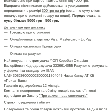
Безкоштовно при вартості замовлення від 4000 грн.
Відправка післяплатою здійснюється з урахуванням
передоплати в розмірі
300 грн на р/р
(останню суму клієнт
оплачує при отриманні товару на пошті).
Передоплата на
суму більше 5000 грн - 500 грн.
Детальніше про доставку
Готовкою при отриманні
Онлайн-оплата карткою Visa, Mastercard - LiqPay
Оплата частинами ПриватБанк
Оплата на рахунок
Найменування отримувача ФОП Коробан Октавіан
Валерійович Код одержувача 3336614055 Рахунок отримувача
у форматі за стандартом IBAN
UA643052990000026000011804049 Назва банку АТ КБ
«ПриватБанк»
Гарантія від виробника 12 місяців.
Компанія повернення та обміну товарів належної якості
відповідно до Закону
"Про захист прав споживачів"
.
Строки повернення і обміну
Повернення та обмін товарів можливий протягом 14 днів після