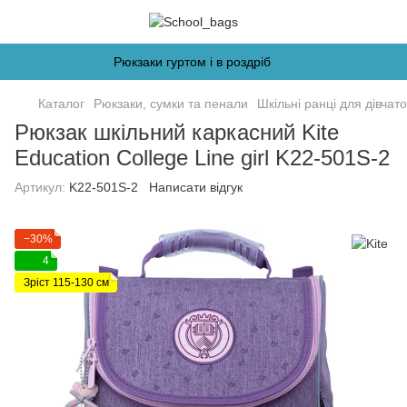
Рюкзаки гуртом і в роздріб
Каталог
Рюкзаки, сумки та пенали
Шкільні ранці для дівчато
Рюкзак шкільний каркасний Kite
Education College Line girl K22-501S-2
Артикул:
K22-501S-2
Написати відгук
−30%
4
Зріст 115-130 см