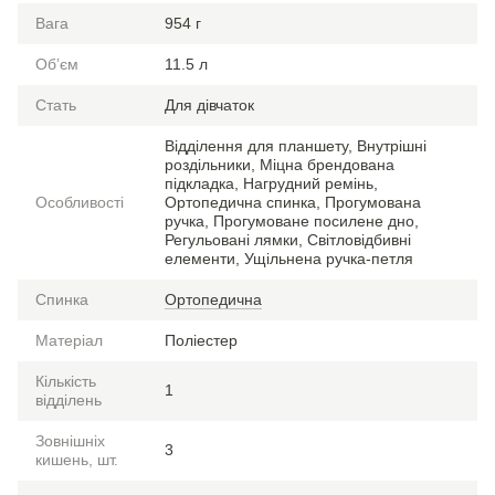
Вага
954 г
Обʼєм
11.5 л
Стать
Для дівчаток
Відділення для планшету, Внутрішні
роздільники, Міцна брендована
підкладка, Нагрудний ремінь,
Особливості
Ортопедична спинка, Прогумована
ручка, Прогумоване посилене дно,
Регульовані лямки, Світловідбивні
елементи, Ущільнена ручка-петля
Спинка
Ортопедична
Матеріал
Поліестер
Кількість
1
відділень
Зовнішніх
3
кишень, шт.