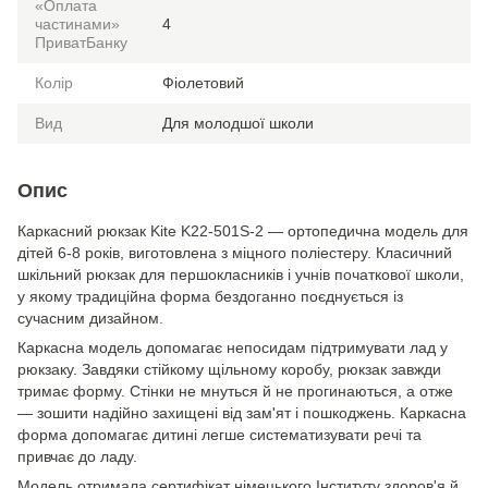
«Оплата
частинами»
4
ПриватБанку
Колір
Фіолетовий
Вид
Для молодшої школи
Опис
Каркасний рюкзак Kite K22-501S-2 — ортопедична модель для
дітей 6-8 років, виготовлена з міцного поліестеру. Класичний
шкільний рюкзак для першокласників і учнів початкової школи,
у якому традиційна форма бездоганно поєднується із
сучасним дизайном.
Каркасна модель допомагає непосидам підтримувати лад у
рюкзаку. Завдяки стійкому щільному коробу, рюкзак завжди
тримає форму. Стінки не мнуться й не прогинаються, а отже
— зошити надійно захищені від зам'ят і пошкоджень. Каркасна
форма допомагає дитині легше систематизувати речі та
привчає до ладу.
Модель отримала сертифікат німецького Інституту здоров'я й