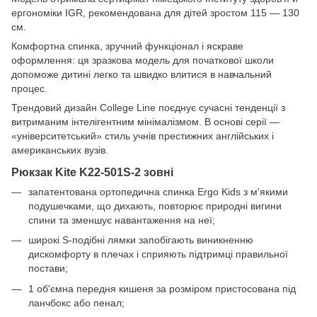
ергономіки IGR, рекомендована для дітей зростом 115 — 130
см.
Комфортна спинка, зручний функціонал і яскраве
оформлення: ця зразкова модель для початкової школи
допоможе дитині легко та швидко влитися в навчальний
процес.
Трендовий дизайн College Line поєднує сучасні тенденції з
витриманим інтелігентним мінімалізмом. В основі серії —
«університетський» стиль учнів престижних англійських і
американських вузів.
Рюкзак Kite K22-501S-2 зовні
запатентована ортопедична спинка Ergo Kids з м'якими
подушечками, що дихають, повторює природні вигини
спини та зменшує навантаження на неї;
широкі S-подібні лямки запобігають виникненню
дискомфорту в плечах і сприяють підтримці правильної
постави;
1 об'ємна передня кишеня за розміром пристосована під
ланчбокс або пенал;