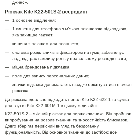
джинс».
Рюкзак Kite K22-501S-2 всередині
1 основне відділення;
1 кишеня для телефона з м'якою плюшевою підкладкою,
яка захищає ґаджет;
кишеня з плюшем для планшета;
система роздільників із фіксатором на гумці забезпечує
лад, відіграє важливу роль у правильному розподілі ваги;
міцна брендована підкладка;
поле для запису персональних даних;
значки-підказки допомагають швидко орієнтуватися в вмісті
рюкзака.
До рюкзака ідеально підходить пенал Kite K22-622-1 та сумка
для взуття Kite K22-601M-1 в цьому ж дизайні.
K22-501S-2 – якісний рюкзак для першокласника. Він пройшов
випробування на розрив тканини та зносостійкість блискавок.
Довго зберігає первісний вигляд та бездоганну
функціональність. Від основної тканини до застібок: все