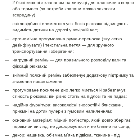
2 бічні кишені з клапаном на липучці для пляшечки з водою
або термоса (за потреби клапани можна заховати
всередину);
світловідбивні елементи з усіх боків рюкзака підвищують
видимість дитини на дорозі у вечірній час;
ергономічна прогумована ручка-переноска (яку легко
дезінфікувати) і текстильна петля — для зручного
транспортування і зберігання;
нагрудний ремінь — для правильного розподілу ваги та
фіксації рюкзака;
знімний поясний ремінь забезпечує додаткову підтримку та
зниження навантаження;
прогумоване посилене дно легко миється й забезпечує
стійкість рюкзака: він рівно стоїть на підлозі та не падає;
надійна фурнітура: високоякісні зносостійкі блискавки,
приємні на дотик пулери з гумовим напиленням;
основний матеріал: міцний поліестер, який довго зберігає
первісний вигляд, не деформується й не блякне на сонці;
декор: нашивка, об'ємна м'яка підвіска, тканина «під