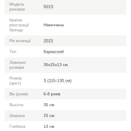
Модель
501S
рюкзака
Країна
реєстрації
Німеччина
бренду
Рік колекції
2023
Тип
Каркасний
Зовнішні
35х25х13 см
розміри
Розмір
S (115-130 см)
(зріст)
Вік (років)
6-8 років
Высота
35 см
Ширина
25 см
Глибина
13 см