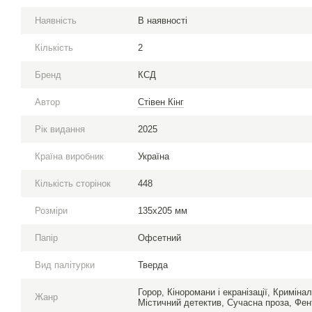
Наявність
В наявності
Кількість
2
Бренд
КСД
Автор
Стівен Кінг
Рік видання
2025
Країна виробник
Україна
Кількість сторінок
448
Розміри
135х205 мм
Папір
Офсетний
Вид палітурки
Тверда
Горор, Кіноромани і екранізації, Криміна
Жанр
Містичний детектив, Сучасна проза, Фен