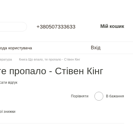
+380507333633
Мій кошик
Вхід
года користувача
тература
Книга Що впало, те пропало - Стівен Кінг
е пропало - Стівен Кінг
ати відгук
Порівняти
В бажання
ої знижки