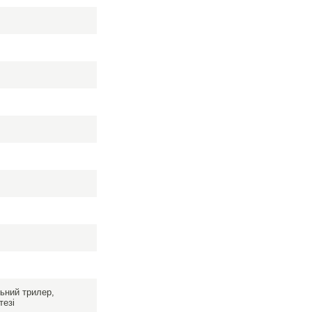
льний трилер,
тезі