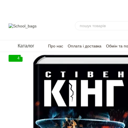
Перейти до основного контенту
Каталог
Про нас
Оплата і доставка
Обмін та п
FAQ — Часті запитання
Для партнерів
4