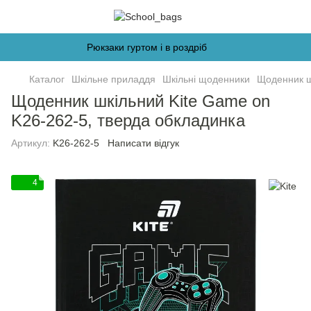
Рюкзаки гуртом і в роздріб
Каталог
Шкільне приладдя
Шкільні щоденники
Щоденник ш
Щоденник шкільний Kite Game on
K26-262-5, тверда обкладинка
Артикул:
K26-262-5
Написати відгук
4