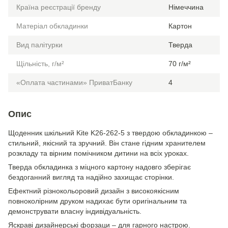
Країна реєстрації бренду
Німеччина
Матеріал обкладинки
Картон
Вид палітурки
Тверда
Щільність, г/м²
70 г/м²
«Оплата частинами» ПриватБанку
4
Опис
Щоденник шкільний Kite K26-262-5 з твердою обкладинкою –
стильний, якісний та зручний. Він стане гідним хранителем
розкладу та вірним помічником дитини на всіх уроках.
Тверда обкладинка з міцного картону надовго зберігає
бездоганний вигляд та надійно захищає сторінки.
Ефектний різнокольоровий дизайн з високоякісним
повноколірним друком надихає бути оригінальним та
демонструвати власну індивідуальність.
Яскраві дизайнерські форзаци – для гарного настрою.