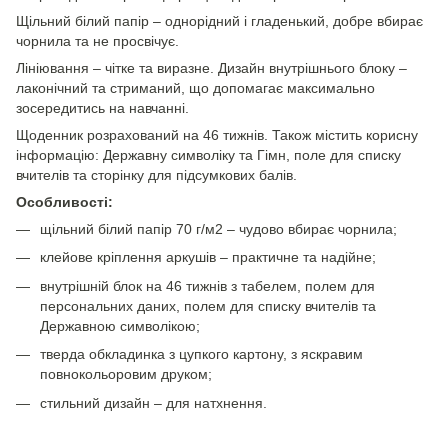
Щільний білий папір – однорідний і гладенький, добре вбирає
чорнила та не просвічує.
Лініювання – чітке та виразне. Дизайн внутрішнього блоку –
лаконічний та стриманий, що допомагає максимально
зосередитись на навчанні.
Щоденник розрахований на 46 тижнів. Також містить корисну
інформацію: Державну символіку та Гімн, поле для списку
вчителів та сторінку для підсумкових балів.
Особливості:
щільний білий папір 70 г/м2 – чудово вбирає чорнила;
клейове кріплення аркушів – практичне та надійне;
внутрішній блок на 46 тижнів з табелем, полем для
персональних даних, полем для списку вчителів та
Державною символікою;
тверда обкладинка з цупкого картону, з яскравим
повнокольоровим друком;
стильний дизайн – для натхнення.