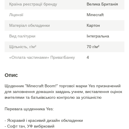
Країна реєстрації бренду
Велика Британія
Ліцензії
Minecraft
Матеріал обкладинки
Картон
Вид палітурки
Інтегральна
Щільність, г/м²
70 г/м²
«Оплата частинами» ПриватБанку
4
Опис
Щоденник "Minecraft Boom!" торгової марки Yes призначений
для заповнення домашніх завдань учнем, виставлення оцінок
вчителями та батьківського контролю за успішністю
Перевага щоденника Yes:
- Яскравий і красивий дизайн обкладинки
- Софт тач, УФ вибірковий