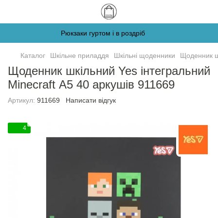
Рюкзаки гуртом і в роздріб
Каталог
Шкільне приладдя
Шкільні щоденники
Щоденник шк
Щоденник шкільний Yes інтегральний
Minecraft А5 40 аркушів 911669
Артикул:
911669
Написати відгук
4