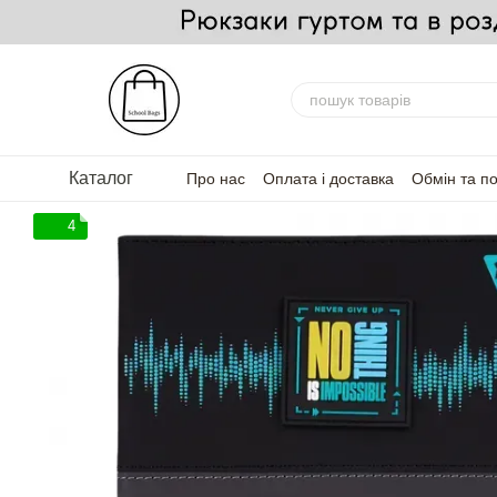
Перейти до основного контенту
Каталог
Про нас
Оплата і доставка
Обмін та п
FAQ — Часті запитання
Для партнерів
4