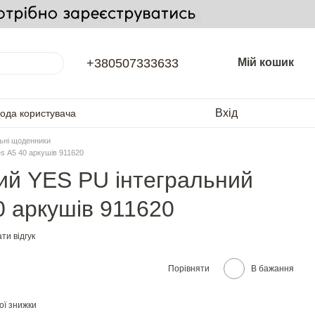
+380507333633
Мій кошик
Вхід
года користувача
ьні щоденники
s А5 40 аркушів 911620
ий YES PU інтегральний
 аркушів 911620
ти відгук
Порівняти
В бажання
ої знижки