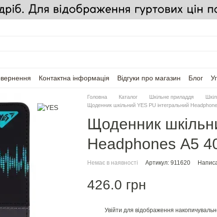
овернення
Контактна інформація
Відгуки про магазин
Блог
У
Головна
Каталог
Шкільне приладдя
Шкіл
Щоденник шкільний YES PU інтегральний Headphone
Щоденник шкільн
Headphones А5 40
Немає в наявності
Артикул: 911620
Написа
426.0 грн
Увійти
для відображення накопичувальн
%