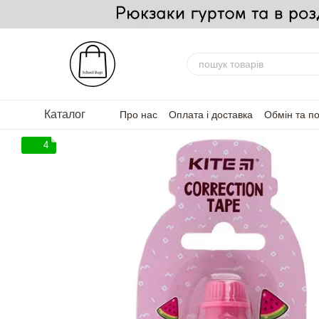
Перейти до основного контенту
Каталог
Про нас
Оплата і доставка
Обмін та п
FAQ — Часті запитання
Для партнерів
4