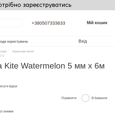
+380507333633
Мій кошик
Вхід
года користувача
ктори
Коректори Axent
7-2
 Kite Watermelon 5 мм х 6м
исати відгук
Порівняти
В бажання
ої знижки