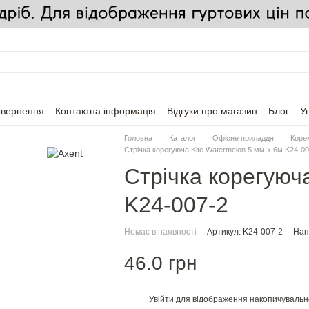
овернення
Контактна інформація
Відгуки про магазин
Блог
У
Головна
Каталог
Офісне приладдя
Коре
Стрічка корегуюча Kite Watermelon 5 мм х 6м K24-00
Стрічка корегуюча
K24-007-2
Немає в наявності
Артикул: K24-007-2
Нап
46.0 грн
Увійти
для відображення накопичувальн
%