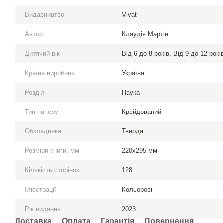
Видавництво
Vivat
Автор
Клаудія Мартін
Дитячий вік
Від 6 до 8 років, Від 9 до 12 рокі
Країна виробник
Україна
Розділ
Наука
Тип паперу
Крейдований
Обкладинка
Тверда
Розміри книги, мм
220x295 мм
Кількість сторінок
128
Ілюстрації
Кольорові
Рік видання
2023
Доставка
Оплата
Гарантія
Повернення