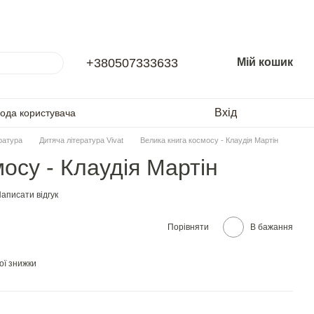
+380507333633
Мій кошик
Вхід
года користувача
ратура
Дитяча література Vivat
Велика книга космосу - Клаудія Мартін
осу - Клаудія Мартін
аписати відгук
Порівняти
В бажання
ої знижки