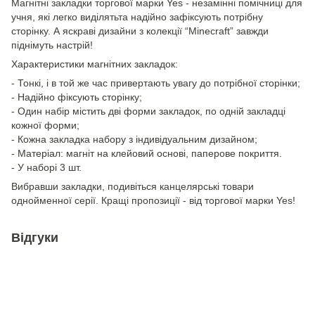
Магнітні закладки торгової марки Yes - незамінні помічниці для
учня, які легко виділятьта надійно зафіксують потрібну
сторінку. А яскраві дизайни з колекції “Minecraft” завжди
піднімуть настрій!
Характеристики магнітних закладок:
- Тонкі, і в той же час привертають увагу до потрібної сторінки;
- Надійно фіксують сторінку;
- Один набір містить дві форми закладок, по одній закладці
кожної форми;
- Кожна закладка набору з індивідуальним дизайном;
- Матеріал: магніт на клейовий основі, паперове покриття.
- У наборі 3 шт.
Вибравши закладки, подивіться канцелярські товари
однойменної серії. Кращі пропозиції - від торгової марки Yes!
Відгуки