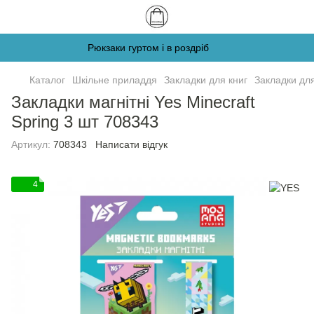
Рюкзаки гуртом і в роздріб
Каталог
Шкільне приладдя
Закладки для книг
Закладки дл
Закладки магнітні Yes Minecraft
Spring 3 шт 708343
Артикул:
708343
Написати відгук
4