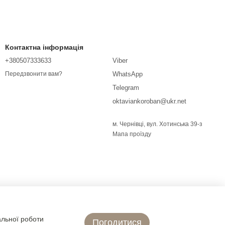
Контактна інформація
+380507333633
Viber
WhatsApp
Передзвонити вам?
Telegram
oktaviankoroban@ukr.net
м. Чернівці, вул. Хотинська 39-з
Мапа проїзду
альної роботи
Погодитися