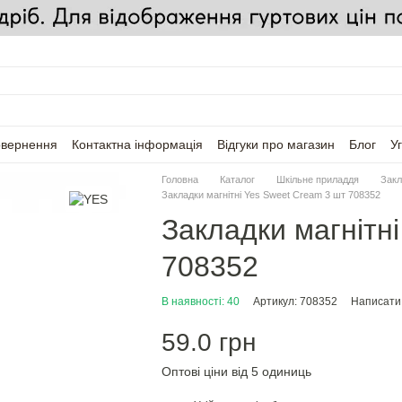
овернення
Контактна інформація
Відгуки про магазин
Блог
У
Головна
Каталог
Шкільне приладдя
Закл
Закладки магнітні Yes Sweet Cream 3 шт 708352
Закладки магнітн
708352
В наявності: 40
Артикул: 708352
Написати 
59.0 грн
Оптові ціни від 5 одиниць