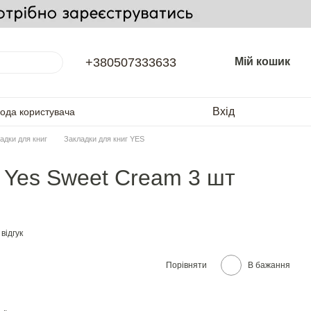
+380507333633
Мій кошик
Вхід
года користувача
адки для книг
Закладки для книг YES
і Yes Sweet Cream 3 шт
відгук
Порівняти
В бажання