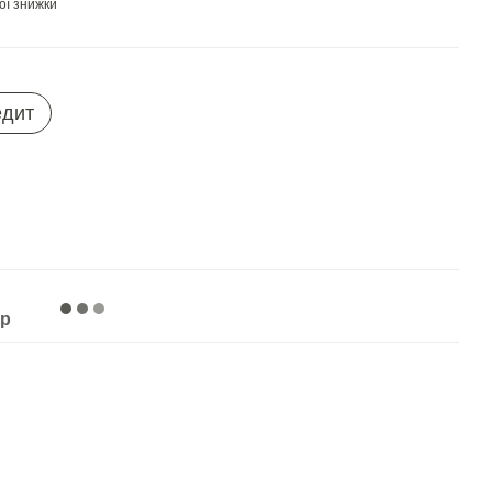
ої знижки
едит
ар