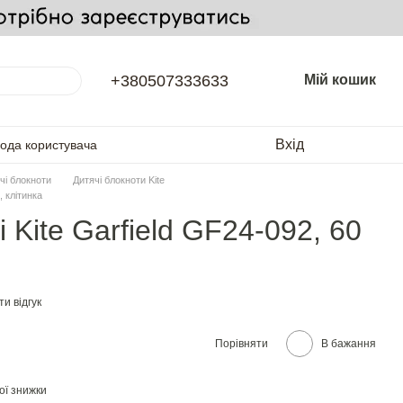
+380507333633
Мій кошик
Вхід
года користувача
чі блокноти
Дитячі блокноти Kite
, клітинка
 Kite Garfield GF24-092, 60
и відгук
Порівняти
В бажання
ої знижки