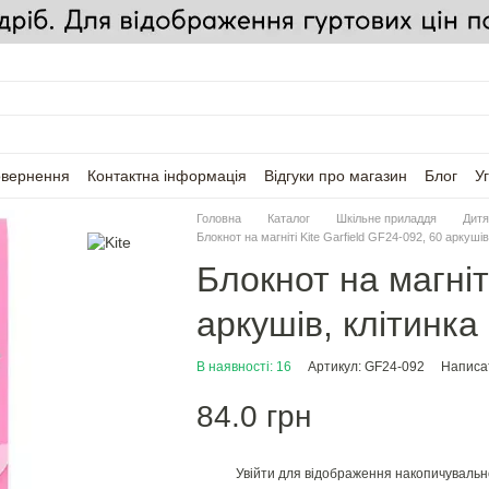
овернення
Контактна інформація
Відгуки про магазин
Блог
У
Головна
Каталог
Шкільне приладдя
Дитя
Блокнот на магніті Kite Garfield GF24-092, 60 аркушів
Блокнот на магніті
аркушів, клітинка
В наявності: 16
Артикул: GF24-092
Написат
84.0 грн
Увійти
для відображення накопичувальн
%