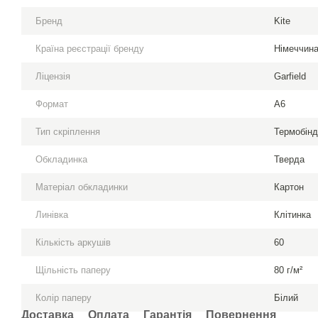
Бренд
Kite
Країна реєстрації бренду
Німеччин
Ліцензія
Garfield
Формат
A6
Тип скріплення
Термобін
Обкладинка
Тверда
Матеріал обкладинки
Картон
Линівка
Клітинка
Кількість аркушів
60
Щільність паперу
80 г/м²
Колір паперу
Білий
Доставка
Оплата
Гарантія
Повернення