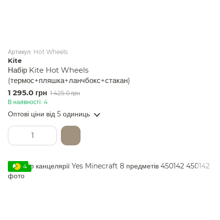
Артикул: Hot Wheels
Kite
Набір Kite Hot Wheels
(термос+пляшка+ланчбокс+стакан)
1 295.0 грн
1 425.0 грн
В наявності: 4
Оптові ціни
від 5 одиниць
4