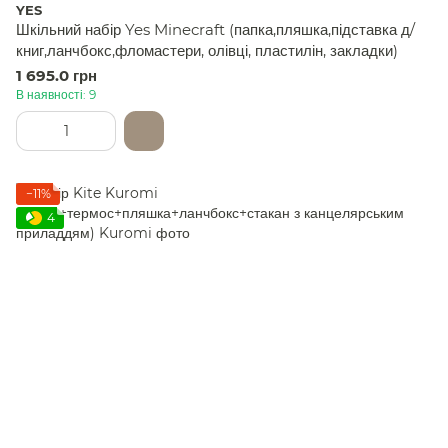
YES
Шкільний набір Yes Minecraft (папка,пляшка,підставка д/
книг,ланчбокс,фломастери, олівці, пластилін, закладки)
1 695.0 грн
В наявності: 9
−11%
4