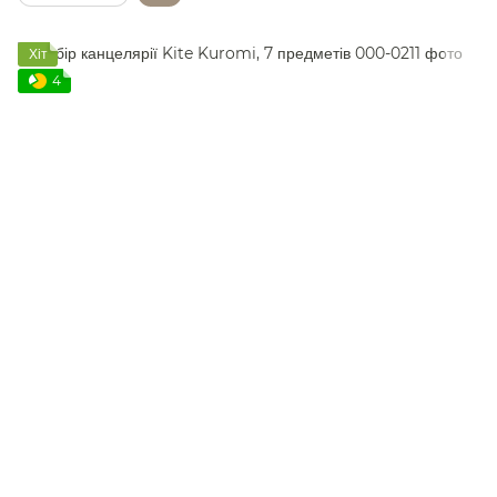
Хіт
4