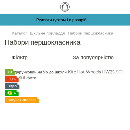
Рюкзаки гуртом і в роздріб
Каталог
Шкільне приладдя
Набори першокласника
Набори першокласника
Фільтр
За популярністю
Хіт
−10%
Відео
4
Пакунок Школяра