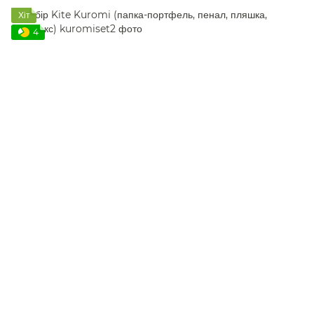
Хіт
4