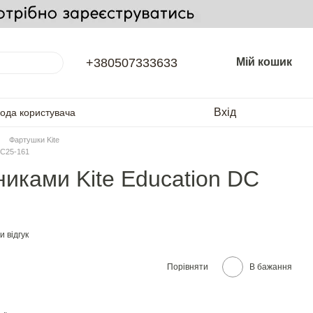
+380507333633
Мій кошик
Вхід
года користувача
Фартушки Kite
DC25-161
никами Kite Education DC
 відгук
Порівняти
В бажання