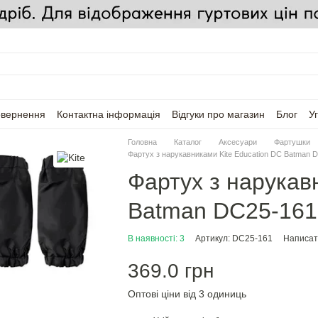
овернення
Контактна інформація
Відгуки про магазин
Блог
У
Головна
Каталог
Аксесуари
Фартушки
Фартух з нарукавниками Kite Education DC Batman 
Фартух з нарукав
Batman DC25-161
В наявності: 3
Артикул: DC25-161
Написати
369.0 грн
Оптові ціни від 3 одиниць