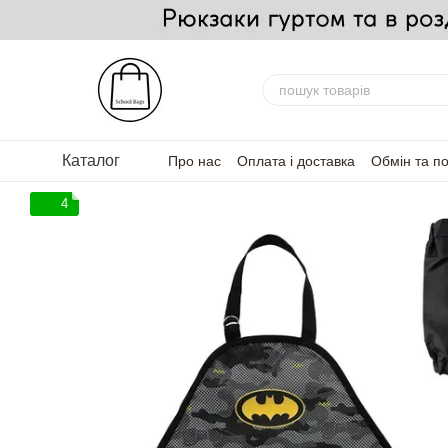
Перейти до основного контенту
Каталог
Про нас
Оплата і доставка
Обмін та п
FAQ — Часті запитання
Для партнерів
4