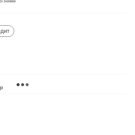
ої знижки
едит
ар