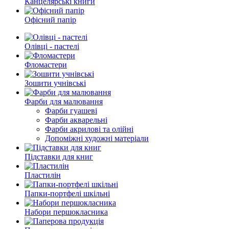
Канцелярські книги
Офісний папір
Олівці - пастелі
Фломастери
Зошити учнівські
Фарби для малювання
Фарби гуашеві
Фарби акварельні
Фарби акрилові та олійні
Допоміжні художні матеріали
Підставки для книг
Пластилін
Папки-портфелі шкільні
Набори першокласника