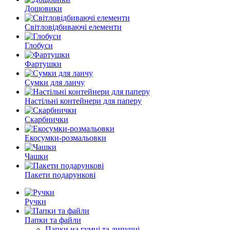
Дощовики
Світловідбиваючі елементи
Глобуси
Фартушки
Сумки для ланчу
Настільні контейнери для паперу
Скарбнички
Екосумки-розмальовки
Чашки
Пакети подарункові
Ручки
Папки та файли
Папки на гумці та липучці