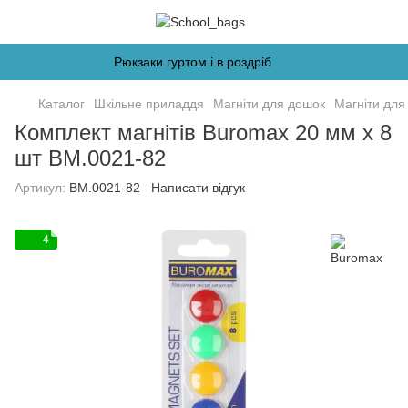
Рюкзаки гуртом і в роздріб
Каталог
Шкільне приладдя
Магніти для дошок
Магніти для
Комплект магнітів Buromax 20 мм х 8
шт BM.0021-82
Артикул:
BM.0021-82
Написати відгук
4