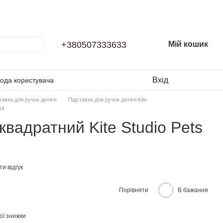
+380507333633
Мій кошик
Вхід
года користувача
тавки для ручок дитячі
Підставки для ручок дитячі Kite
14
квадратний Kite Studio Pets
и відгук
Порівняти
В бажання
ої знижки