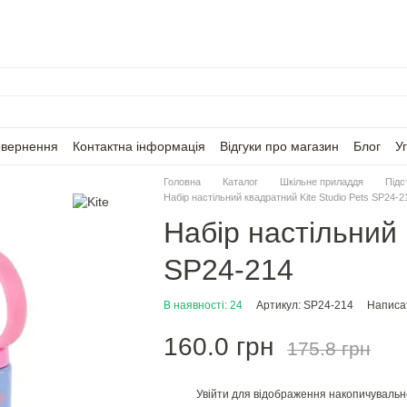
овернення
Контактна інформація
Відгуки про магазин
Блог
У
Головна
Каталог
Шкільне приладдя
Підс
Набір настільний квадратний Kite Studio Pets SP24-2
Набір настільний 
SP24-214
В наявності: 24
Артикул: SP24-214
Написат
160.0 грн
175.8 грн
Увійти
для відображення накопичувальн
%