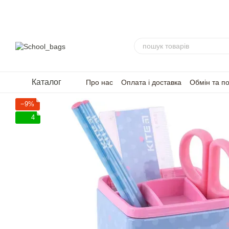
Перейти до основного контенту
Каталог
Про нас
Оплата і доставка
Обмін та п
FAQ — Часті запитання
Для партнерів
−9%
4