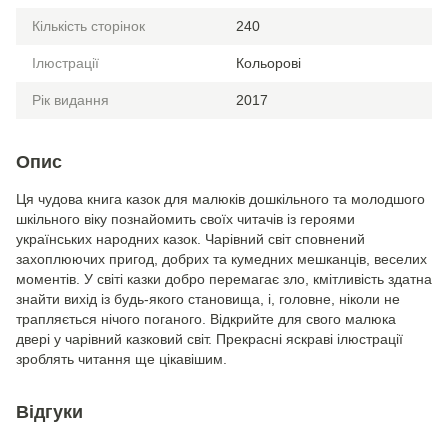
Кількість сторінок
240
Ілюстрації
Кольорові
Рік видання
2017
Опис
Ця чудова книга казок для малюків дошкільного та молодшого
шкільного віку познайомить своїх читачів із героями
українських народних казок. Чарівний світ сповнений
захоплюючих пригод, добрих та кумедних мешканців, веселих
моментів. У світі казки добро перемагає зло, кмітливість здатна
знайти вихід із будь-якого становища, і, головне, ніколи не
трапляється нічого поганого. Відкрийте для свого малюка
двері у чарівний казковий світ. Прекрасні яскраві ілюстрації
зроблять читання ще цікавішим.
Відгуки