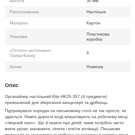
Высота
30 мм
Расположение
Настільне
Матеріал
Картон
Пластикова
Упаковка
коробка
«Оплата частинами»
4
ПриватБанку
Іконки
Новинка
Опис
Органайзер настільний Kite HK25-357 (4 предмети)
призначений для зберігання канцелярії та дрібниць.
Підтримувати порядок на письмовому столі не так просто, як
здається. Навіть дорослі іноді влаштовують на робочому місці
«творчий хаос». Що й казати про дітей, яким потрібно часто
вчити уроки, малювати, ліпити і клеїти аплікації. Письмове
приладдя та канцелярські дрібниці не сховаєш в комору: вони