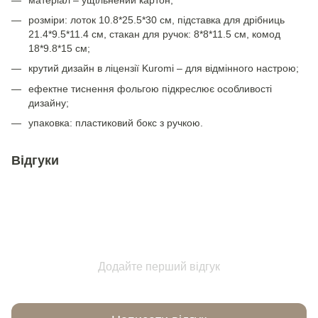
розміри: лоток 10.8*25.5*30 см, підставка для дрібниць
21.4*9.5*11.4 см, стакан для ручок: 8*8*11.5 см, комод
18*9.8*15 см;
крутий дизайн в ліцензії Kuromi – для відмінного настрою;
ефектне тиснення фольгою підкреслює особливості
дизайну;
упаковка: пластиковий бокс з ручкою.
Відгуки
Додайте перший відгук