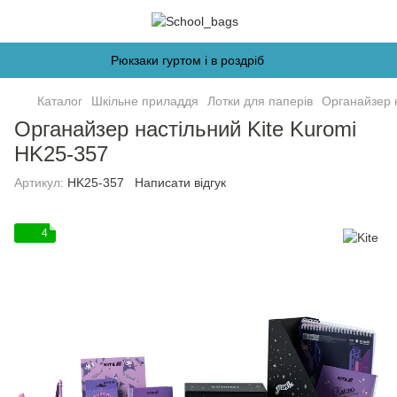
Рюкзаки гуртом і в роздріб
Каталог
Шкільне приладдя
Лотки для паперів
Органайзер 
Органайзер настільний Kite Kuromi
HK25-357
Артикул:
HK25-357
Написати відгук
4