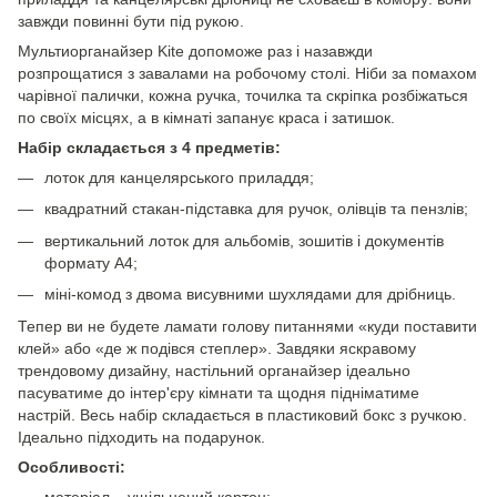
завжди повинні бути під рукою.
Мультиорганайзер Kite допоможе раз і назавжди
розпрощатися з завалами на робочому столі. Ніби за помахом
чарівної палички, кожна ручка, точилка та скріпка розбіжаться
по своїх місцях, а в кімнаті запанує краса і затишок.
Набір складається з 4 предметів:
лоток для канцелярського приладдя;
квадратний стакан-підставка для ручок, олівців та пензлів;
вертикальний лоток для альбомів, зошитів і документів
формату А4;
міні-комод з двома висувними шухлядами для дрібниць.
Тепер ви не будете ламати голову питаннями «куди поставити
клей» або «де ж подівся степлер». Завдяки яскравому
трендовому дизайну, настільний органайзер ідеально
пасуватиме до інтер'єру кімнати та щодня підніматиме
настрій. Весь набір складається в пластиковий бокс з ручкою.
Ідеально підходить на подарунок.
Особливості:
матеріал – ущільнений картон;