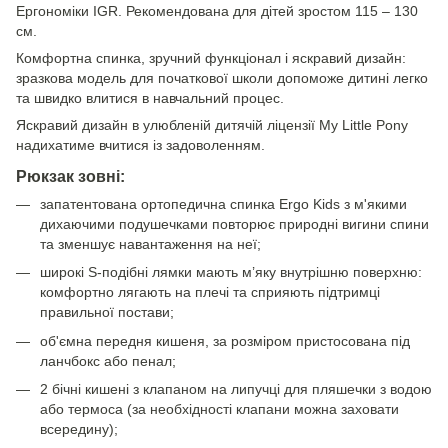
Ергономіки IGR. Рекомендована для дітей зростом 115 – 130
см.
Комфортна спинка, зручний функціонал і яскравий дизайн:
зразкова модель для початкової школи допоможе дитині легко
та швидко влитися в навчальний процес.
Яскравий дизайн в улюбленій дитячій ліцензії My Little Pony
надихатиме вчитися із задоволенням.
Рюкзак зовні:
запатентована ортопедична спинка Ergo Kids з м'якими
дихаючими подушечками повторює природні вигини спини
та зменшує навантаження на неї;
широкі S-подібні лямки мають м’яку внутрішню поверхню:
комфортно лягають на плечі та сприяють підтримці
правильної постави;
об'ємна передня кишеня, за розміром пристосована під
ланчбокс або пенал;
2 бічні кишені з клапаном на липучці для пляшечки з водою
або термоса (за необхідності клапани можна заховати
всередину);