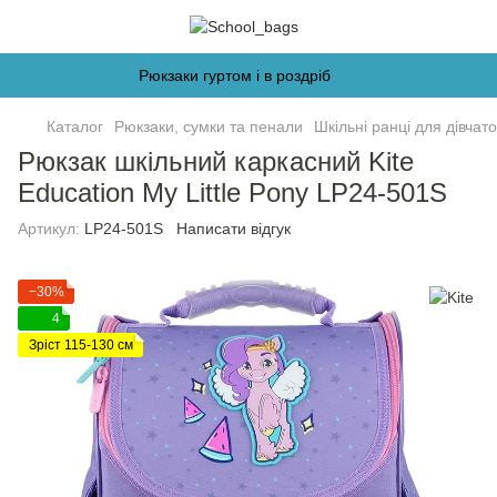
Рюкзаки гуртом і в роздріб
Каталог
Рюкзаки, сумки та пенали
Шкільні ранці для дівчато
Рюкзак шкільний каркасний Kite
Education My Little Pony LP24-501S
Артикул:
LP24-501S
Написати відгук
−30%
4
Зріст 115-130 см