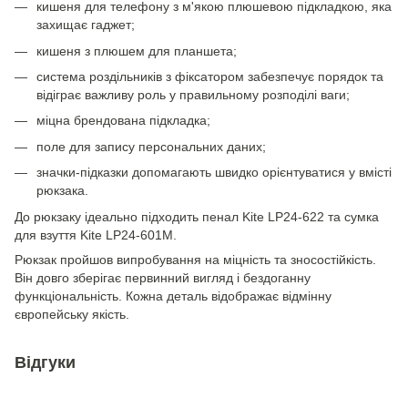
кишеня для телефону з м'якою плюшевою підкладкою, яка
захищає гаджет;
кишеня з плюшем для планшета;
система роздільників з фіксатором забезпечує порядок та
відіграє важливу роль у правильному розподілі ваги;
міцна брендована підкладка;
поле для запису персональних даних;
значки-підказки допомагають швидко орієнтуватися у вмісті
рюкзака.
До рюкзаку ідеально підходить пенал Kite LP24-622 та сумка
для взуття Kite LP24-601M.
Рюкзак пройшов випробування на міцність та зносостійкість.
Він довго зберігає первинний вигляд і бездоганну
функціональність. Кожна деталь відображає відмінну
європейську якість.
Відгуки