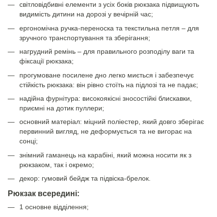
світловідбивні елементи з усіх боків рюкзака підвищують
видимість дитини на дорозі у вечірній час;
ергономічна ручка-переноска та текстильна петля – для
зручного транспортування та зберігання;
нагрудний ремінь – для правильного розподілу ваги та
фіксації рюкзака;
прогумоване посилене дно легко миється і забезпечує
стійкість рюкзака: він рівно стоїть на підлозі та не падає;
надійна фурнітура: високоякісні зносостійкі блискавки,
приємні на дотик пуллери;
основний матеріал: міцний поліестер, який довго зберігає
первинний вигляд, не деформується та не вигорає на
сонці;
знімний гаманець на карабіні, який можна носити як з
рюкзаком, так і окремо;
декор: гумовий бейдж та підвіска-брелок.
Рюкзак всередині:
1 основне відділення;