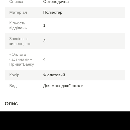
Спинка
Ортопедична
Матеріал
Поліестер
Кількість
1
відділень
Зовнішніх
3
кишень, шт.
«Оплата
частинами»
4
ПриватБанку
Колір
Фіолетовий
Вид
Для молодшої школи
Опис