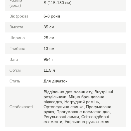
Розмір
S (115-130 см)
(зріст)
Вік (років)
6-8 років
Высота
35 см
Ширина
25 см
Глибина
13 см
Вага
954 г
Обʼєм
11.5 л
Стать
Для дівчаток
Відділення для планшету, Внутрішні
роздільники, Міцна брендована
підкладка, Нагрудний ремінь,
Особливості
Ортопедична спинка, Прогумована
ручка, Прогумоване посилене дно,
Регульовані лямки, Світловідбивні
елементи, Ущільнена ручка-петля