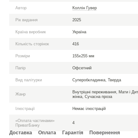
Автор
Коллін Гувер
Рік видання
2025
Країна виробник
Україна
Кількість сторінок
416
Розміри
155х255 мм
Папір
Офсетний
Вид палітурки
Суперобкладинка, Тверда
Внутрішні переживання, Мати і Ди
Жанр
жінка, Сучасна проза
Ілюстрації
Немає ілюстрацій
«Оплата частинами»
4
ПриватБанку
Доставка
Оплата
Гарантія
Повернення