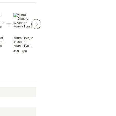
ої
Книга Огидне
Книга
Книга Кістки
Книга 9
і -
кохання -
Шкодуючи за
серця - Коллін
листопада -
ер
Коллін Гувер
тобою - Коллін
Гувер
Коллін Гувер
Гувер
450.0 грн
450.0 грн
450.0 грн
450.0 грн
2 351.0 грн
2 475.0 грн
Купи