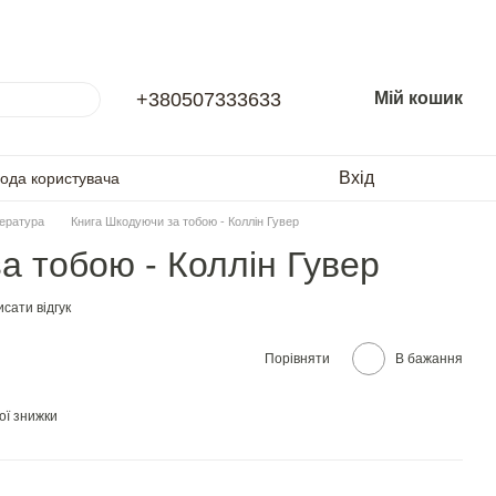
+380507333633
Мій кошик
Вхід
года користувача
тература
Книга Шкодуючи за тобою - Коллін Гувер
а тобою - Коллін Гувер
сати відгук
Порівняти
В бажання
ої знижки