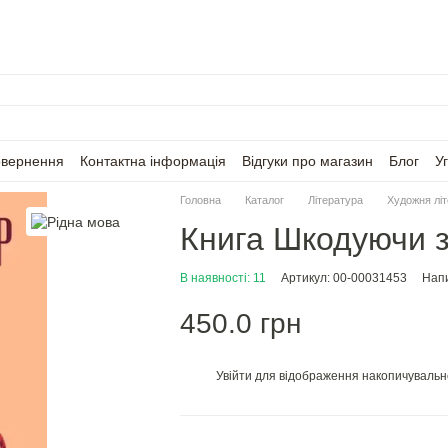
овернення
Контактна інформація
Відгуки про магазин
Блог
У
Головна
Каталог
Література
Художня лі
Книга Шкодуючи з
В наявності: 11
Артикул: 00-00031453
Напи
450.0 грн
Увійти
для відображення накопичувальн
%