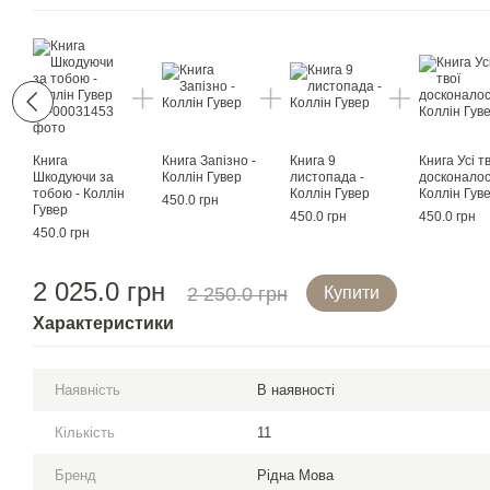
Книга
Книга Запізно -
Книга 9
Книга Усі тв
Шкодуючи за
Коллін Гувер
листопада -
досконалост
тобою - Коллін
Коллін Гувер
Коллін Гув
450.0 грн
Гувер
450.0 грн
450.0 грн
450.0 грн
2 025.0 грн
2 250.0 грн
Купити
Характеристики
Наявність
В наявності
Кількість
11
Бренд
Рідна Мова