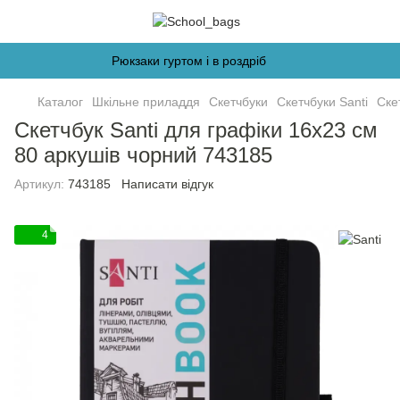
Рюкзаки гуртом і в роздріб
Каталог
Шкільне приладдя
Скетчбуки
Скетчбуки Santi
Ске
Скетчбук Santi для графіки 16х23 см
80 аркушів чорний 743185
Артикул:
743185
Написати відгук
4