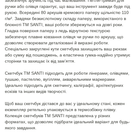
забезпечує зручність під час малювання. Петля-тримач для
ручки або олівця гарантує, що ваш інструмент завжди буде під
рукою. Всередині 80 аркушів кремового паперу щільністю 110
г/м². Завдяки безкислотному складу паперу, використаного в
блокноті ТМ SANTI, ваші роботи збережуться на довгі роки.
Гладка поверхня паперу з ледь відчутною текстурою
забезпечує плавне ковзання олівця чи ручки по аркушу, що
дозволяє створювати деталізовані й виразні роботи.
Спеціально закруглені кути скетчбука захищають ваш рюкзак
або сумку від пошкоджень, а еластична гумка-надійно утримує
сторінки та захищає їх від зам’яття.
Скетчбук ТМ SANTI підходить для роботи лінерами, олівцями,
тушшю, пастеллю, вугіллям, акварельними маркерами.
Ідеально підходить для скетчингу, каліграфії, архітектурних
ескізів та інших видів творчості.
Щоб ваш скетчбук дістався до вас у ідеальному стані, кожен
екземпляр ретельно упаковується в термозбіжну плівку.
Колекція скетчбуків ТМ SANTI представлена у різних
форматах, що дозволяє підібрати ідеальний варіант для будь-
якого завдання.