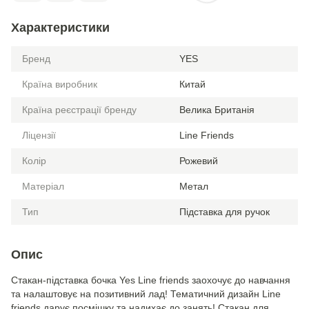
Характеристики
Бренд
YES
Країна виробник
Китай
Країна реєстрації бренду
Велика Британія
Ліцензії
Line Friends
Колір
Рожевий
Матеріал
Метал
Тип
Підставка для ручок
Опис
Стакан-підставка бочка Yes Line friends заохочує до навчання
та налаштовує на позитивний лад! Тематичний дизайн Line
friends дарує посмішку та надихає до занять! Стакан для