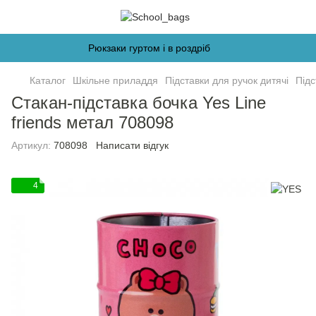
Рюкзаки гуртом і в роздріб
Каталог
Шкільне приладдя
Підставки для ручок дитячі
Підс
Стакан-підставка бочка Yes Line
friends метал 708098
Артикул:
708098
Написати відгук
4