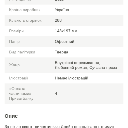
Країна виробник
Україна
Кількість сторінок
288
Розміри
143х197 мм
Папір
Офсетний
Вид палітурки
Тверда
Внутрішні переживання,
Жанр
Любовний роман, Сучасна проза
Ілюстрації
Немає ілюстрацій
«Оплата
частинами»
4
ПриватБанку
Опис
За рік до свого тридцятиріччя Джейн несподівано отримує