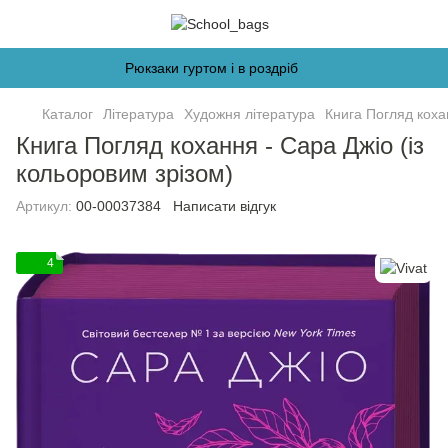
Рюкзаки гуртом і в роздріб
Каталог
Література
Художня література
Книга Погляд кохан
Книга Погляд кохання - Сара Джіо (із
кольоровим зрізом)
Артикул:
00-00037384
Написати відгук
4