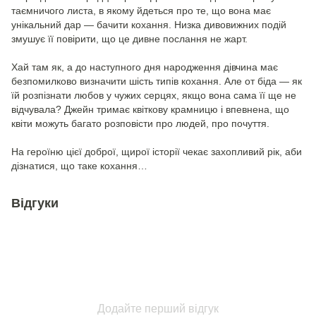
таємничого листа, в якому йдеться про те, що вона має
унікальний дар — бачити кохання. Низка дивовижних подій
змушує її повірити, що це дивне послання не жарт.
Хай там як, а до наступного дня народження дівчина має
безпомилково визначити шість типів кохання. Але от біда — як
їй розпізнати любов у чужих серцях, якщо вона сама її ще не
відчувала? Джейн тримає квіткову крамницю і впевнена, що
квіти можуть багато розповісти про людей, про почуття.
На героїню цієї доброї, щирої історії чекає захопливий рік, аби
дізнатися, що таке кохання…
Відгуки
Додайте перший відгук