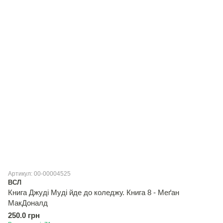
Артикул: 00-00004525
ВСЛ
Книга Джуді Муді йде до коледжу. Книга 8 - Меґан
МакДоналд
250.0 грн