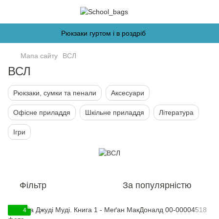
Рюкзаки гуртом і в роздріб
Мапа сайту
ВСЛ
ВСЛ
Рюкзаки, сумки та пенали
Аксесуари
Офісне приладдя
Шкільне приладдя
Література
Ігри
Фільтр
За популярністю
4