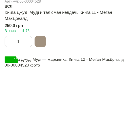
Артикул: 00-00004528
ВСЛ
Книга Джуді Муді й талісман невдачі. Книга 11 - Меґан
МакДоналд
250.0 грн
В наявності: 78
4