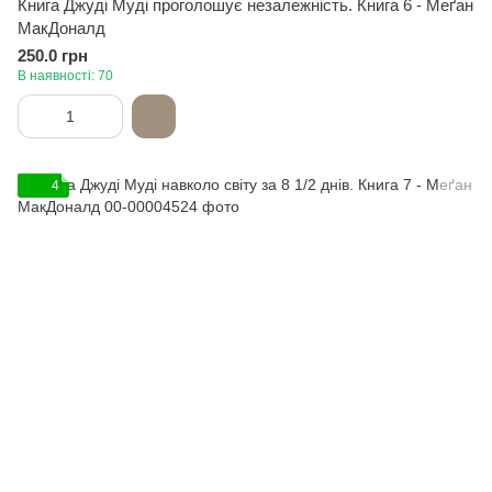
Книга Джуді Муді проголошує незалежність. Книга 6 - Меґан
МакДоналд
250.0 грн
В наявності: 70
4