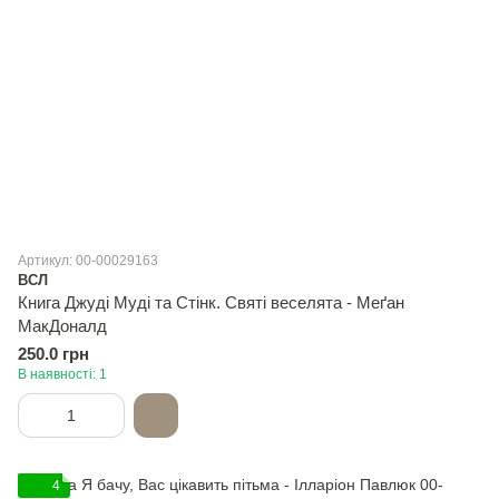
Артикул: 00-00029163
ВСЛ
Книга Джуді Муді та Стінк. Святі веселята - Меґан
МакДоналд
250.0 грн
В наявності: 1
4