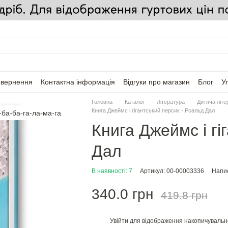
овернення
Контактна інформація
Відгуки про магазин
Блог
У
Головна
Каталог
Література
Дитяча літе
Книга Джеймс і гігантський персик - Роальд Дал
Книга Джеймс і гі
Дал
В наявності: 7
Артикул: 00-00003336
Напис
340.0 грн
419.8 грн
Увійти
для відображення накопичувальн
%