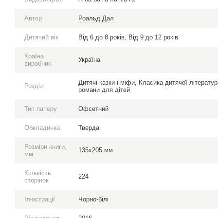
Автор
Роальд Дал
Дитячий вік
Від 6 до 8 років, Від 9 до 12 років
Країна
Україна
виробник
Дитячі казки і міфи, Класика дитячої літерату
Розділ
романи для дітей
Тип паперу
Офсетний
Обкладинка
Тверда
Розміри книги,
135х205 мм
мм
Кількість
224
сторінок
Ілюстрації
Чорно-білі