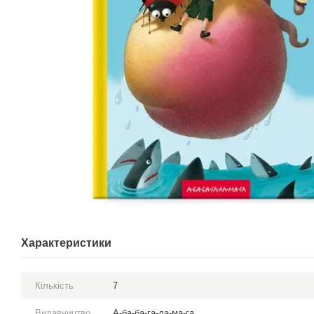
Характеристики
Кількість
7
Видавництво
А-ба-ба-га-ла-ма-га