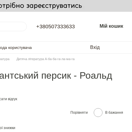
+380507333633
Мій кошик
Вхід
года користувача
ратура
Дитяча література А-ба-ба-га-ла-ма-га
гантський персик - Роальд
ати відгук
Порівняти
В бажання
ої знижки