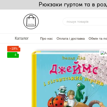
Перейти до основного контенту
Каталог
Про нас
Оплата і доставка
Обмін та п
FAQ — Часті запитання
Для партнерів
−19%
4