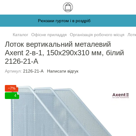
Рюкзаки гуртом і в роздріб
Каталог
Офісне приладдя
Організація робочого місця
Лотк
Лоток вертикальний металевий
Axent 2-в-1, 150x290x310 мм, білий
2126-21-A
Артикул:
2126-21-A
Написати відгук
−7%
4