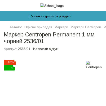
Рюкзаки гуртом і в роздріб
Каталог
Офісне приладдя
Маркери
Маркери Centropen
М
Маркер Centropen Permanent 1 мм
чорний 2536/01
Артикул:
2536/01
Написати відгук
−10%
4