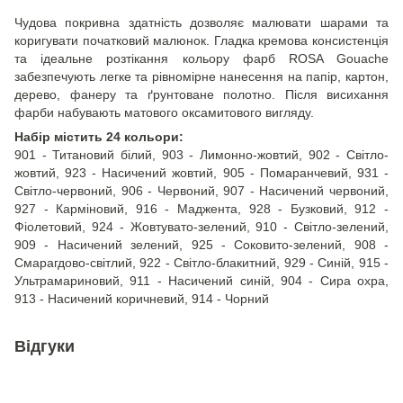
Чудова покривна здатність дозволяє малювати шарами та
коригувати початковий малюнок. Гладка кремова консистенція
та ідеальне розтікання кольору фарб ROSA Gouache
забезпечують легке та рівномірне нанесення на папір, картон,
дерево, фанеру та ґрунтоване полотно. Після висихання
фарби набувають матового оксамитового вигляду.
Набір містить 24 кольори:
901 - Титановий білий, 903 - Лимонно-жовтий, 902 - Світло-
жовтий, 923 - Насичений жовтий, 905 - Помаранчевий, 931 -
Світло-червоний, 906 - Червоний, 907 - Насичений червоний,
927 - Карміновий, 916 - Маджента, 928 - Бузковий, 912 -
Фіолетовий, 924 - Жовтувато-зелений, 910 - Світло-зелений,
909 - Насичений зелений, 925 - Соковито-зелений, 908 -
Смарагдово-світлий, 922 - Світло-блакитний, 929 - Синій, 915 -
Ультрамариновий, 911 - Насичений синій, 904 - Сира охра,
913 - Насичений коричневий, 914 - Чорний
Відгуки