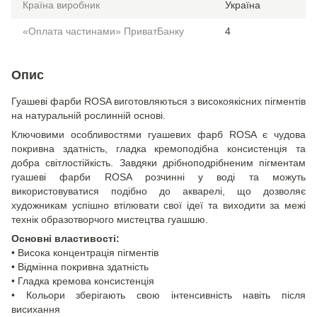
Країна виробник
Україна
«Оплата частинами» ПриватБанку
4
Опис
Гуашеві фарби ROSA виготовляються з високоякісних пігментів
на натуральній рослинній основі.
Ключовими особливостями гуашевих фарб ROSA є чудова
покривна здатність, гладка кремоподібна консистенція та
добра світлостійкість. Завдяки дрібноподрібненим пігментам
гуашеві фарби ROSA розчинні у воді та можуть
використовуватися подібно до акварелі, що дозволяє
художникам успішно втілювати свої ідеї та виходити за межі
технік образотворчого мистецтва гуашшю.
Основні властивості:
• Висока концентрація пігментів
• Відмінна покривна здатність
• Гладка кремова консистенція
• Кольори зберігають свою інтенсивність навіть після
висихання