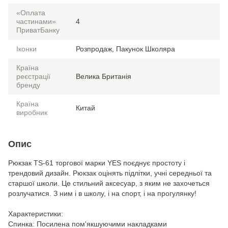
«Оплата
частинами»
4
ПриватБанку
Іконки
Розпродаж, Пакунок Школяра
Країна
реєстрації
Велика Британія
бренду
Країна
Китай
виробник
Опис
Рюкзак TS-61 торгової марки YES поєднує простоту і
трендовий дизайн. Рюкзак оцінять підлітки, учні середньої та
старшої школи. Це стильний аксесуар, з яким не захочеться
розлучатися. З ним і в школу, і на спорт, і на прогулянку!
Характеристики:
Спинка: Посилена пом'якшуючими накладками