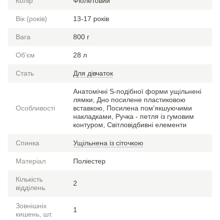
Колір
Фіолетовий
Вік (років)
13-17 років
Вага
800 г
Обʼєм
28 л
Стать
Для дівчаток
Анатомічні S-подібної форми ущільнені
лямки, Дно посилене пластиковою
Особливості
вставкою, Посилена пом'якшуючими
накладками, Ручка - петля із гумовим
контуром, Світловідбивні елементи
Спинка
Ущільнена із сіточкою
Матеріал
Поліестер
Кількість
2
відділень
Зовнішніх
1
кишень, шт.