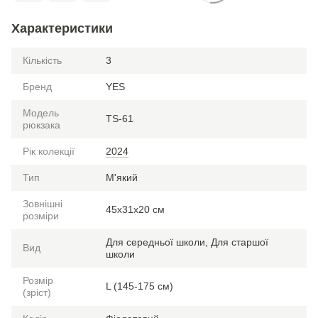
Характеристики
Кількість
3
Бренд
YES
Модель
TS-61
рюкзака
Рік колекції
2024
Тип
М'який
Зовнішні
45x31x20 см
розміри
Для середньої школи, Для старшої
Вид
школи
Розмір
L (145-175 см)
(зріст)