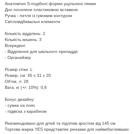
Анатомічні S-подібної форми ущільнені лямки
Дно посилене пластиковою вставкою
Ручка - петля із гумовим контуром
Світловідбивальні елементи
Кількість відділень: 2
Кількість кишень: 3
Всередині:
- Відділення для шкільного приладдя
- Органайзер
Розмір сітки: L
Розмір, см: 45 х 31 х 20
Об'єм, л: 28
Вага, кг (+/- 10%): 0,8
Бонус дизайну:
- сумка на пояс
- підвіска з карабіном
Рекомендовано для дітей та підлітків зростом від 145 см.
Торгова марка YES представляє рюкзаки для найвибагливіших