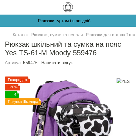
Рюкзаки гуртом і в роздріб
Каталог
Рюкзаки, сумки та пенали
Рюкзаки для старшої шк
Рюкзак шкільний та сумка на пояс
Yes TS-61-M Moody 559476
Артикул:
559476
Написати відгук
Розпродаж
−20%
4
Пакунок Школяра