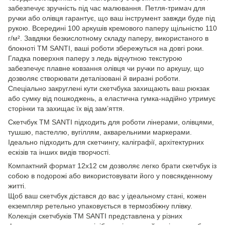
забезпечує зручність під час малювання. Петля-тримач для
ручки або олівця гарантує, що ваш інструмент завжди буде під
рукою. Всередині 100 аркушів кремового паперу щільністю 110
г/м². Завдяки безкислотному складу паперу, використаного в
блокноті ТМ SANTI, ваші роботи збережуться на довгі роки.
Гладка поверхня паперу з ледь відчутною текстурою
забезпечує плавне ковзання олівця чи ручки по аркушу, що
дозволяє створювати деталізовані й виразні роботи.
Спеціально закруглені кути скетчбука захищають ваш рюкзак
або сумку від пошкоджень, а еластична гумка-надійно утримує
сторінки та захищає їх від зам’яття.
Скетчбук ТМ SANTI підходить для роботи лінерами, олівцями,
тушшю, пастеллю, вугіллям, акварельними маркерами.
Ідеально підходить для скетчингу, каліграфії, архітектурних
ескізів та інших видів творчості.
Компактний формат 12х12 см дозволяє легко брати скетчбук із
собою в подорожі або використовувати його у повсякденному
житті.
Щоб ваш скетчбук дістався до вас у ідеальному стані, кожен
екземпляр ретельно упаковується в термозбіжну плівку.
Колекція скетчбуків ТМ SANTI представлена у різних