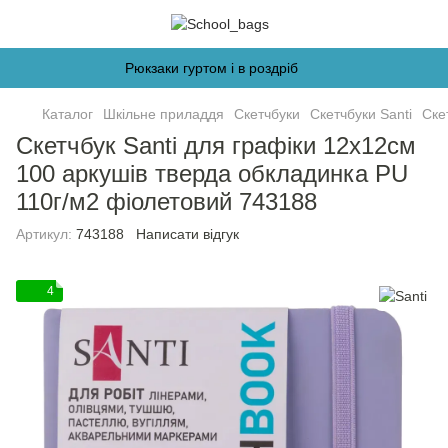
Рюкзаки гуртом і в роздріб
Каталог
Шкільне приладдя
Скетчбуки
Скетчбуки Santi
Ске
Скетчбук Santi для графіки 12х12см
100 аркушів тверда обкладинка PU
110г/м2 фіолетовий 743188
Артикул:
743188
Написати відгук
4