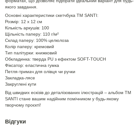
форматах, що дозволяє підібрати ідеальний варіант для будь-
якого завдання.
Основні характеристики скетчбука ТМ SANTI:
Розмір: 12 х 12 см
Кількість аркушів: 100
Щільність паперу: 110 г/м²
Склад паперу: 100% целюлоза
Колір паперу: кремовий
Тип палітурки: книжковий
Обкладинка: тверда PU з ефектом SOFT-TOUCH
Фіксатор: еластична гумка
Петля-тримач для олівця чи ручки
Закладка-лясе
Закруглені кути
Від швидких ескізів до деталізованих ілюстрацій – альбом ТМ
SANTI стане вашим надійним помічником у будь-якому
творчому проєкті!
Відгуки