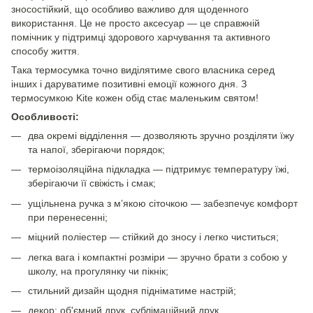
зносостійкий, що особливо важливо для щоденного
використання. Це не просто аксесуар — це справжній
помічник у підтримці здорового харчування та активного
способу життя.
Така термосумка точно виділятиме свого власника серед
інших і даруватиме позитивні емоції кожного дня. З
термосумкою Kite кожен обід стає маленьким святом!
Особливості:
два окремі відділення — дозволяють зручно розділяти їжу
та напої, зберігаючи порядок;
термоізоляційна підкладка — підтримує температуру їжі,
зберігаючи її свіжість і смак;
ущільнена ручка з м’якою сіточкою — забезпечує комфорт
при перенесенні;
міцний поліестер — стійкий до зносу і легко чиститься;
легка вага і компактні розміри — зручно брати з собою у
школу, на прогулянку чи пікнік;
стильний дизайн щодня підніматиме настрій;
декор: об'ємний друк, сублімаційний друк.