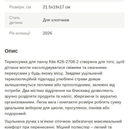
Розміри, см
21.5x19x17 см
Стать
Для хлопчиків
дитини
Рік колекції
2026
Опис
Термосумка для ланчу Kite K26-2708-2 створена для того, щоб
дітлахи могли насолоджуватися свіжими та смачними
перекусами у будь-якому місці. Завдяки ущільненій
термоізоляційній підкладці улюблені страви довше
залишатимуться теплими або прохолодними, залежно від
потреби. Два містких відділення на блискавці дозволяють
зручно розділяти продукти та напої, зберігаючи їх акуратно
організованими. Легка вага і компактні розміри роблять сумку
ідеальним вибором для школи, прогулянок, пікніків або
подорожей.
Ущільнена ручка з м’якою сіточкою забезпечує максимальний
комфорт при перенесенні. Міцний поліестер – легкий та