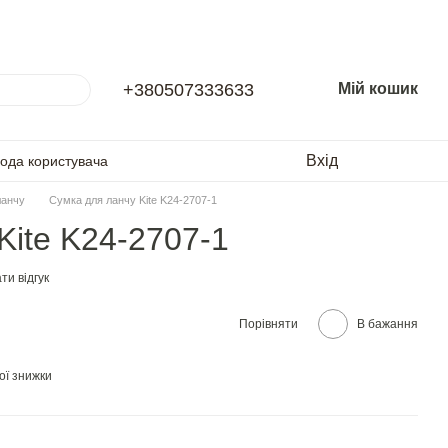
+380507333633
Мій кошик
Вхід
года користувача
ланчу
Сумка для ланчу Kite K24-2707-1
Kite K24-2707-1
ти відгук
Порівняти
В бажання
ої знижки