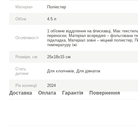
Матеріал
Поліестер
Об'єм
4.5 л
1 об'ємне відділення на блискавці, Має текстиль
переноски, Матеріал всередині – фольгована те
Особливості
підкладка, Матеріал зовні – міцний поліестер, 
температуру їжі
Розміри, см
25х18х15 см
Стать
Для хлопчиків, Для дівчаток
дитини
Рік колекції
2024
Доставка
Оплата
Гарантія
Повернення